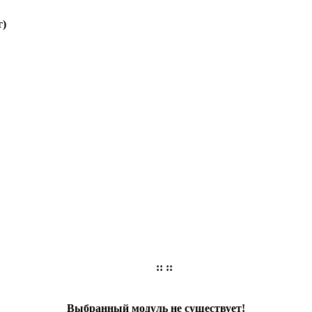
г)
:: ::
Выбранный модуль не существует!