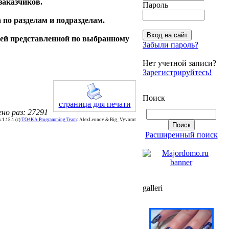
заказчиков.
Пароль
по разделам и подразделам.
ией представленной по выбранному
Забыли пароль?
Нет учетной записи?
Зарегистрируйтесь!
Поиск
страница для печати
но раз: 27291
.1.15.1 (c)
TO4KA Programming Team
: AlexLeonov & Big_Vyvorot
Расширенный поиск
galleri